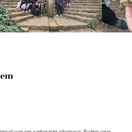
llem
@gmail.com
per a rebre més informació. Podem crear