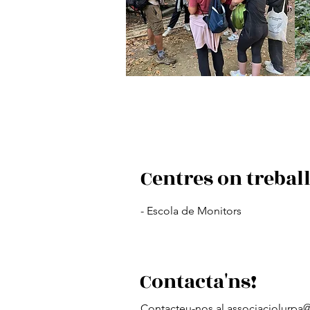
Centres on treba
- Escola de Monitors
Contacta'ns!
Contacteu-nos al
associaciolurpa