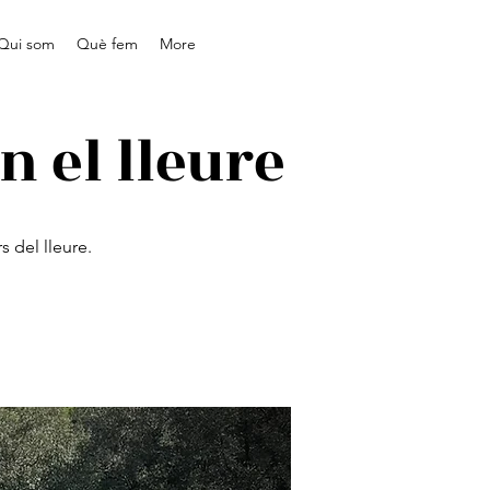
Qui som
Què fem
More
 el lleure
 del lleure.