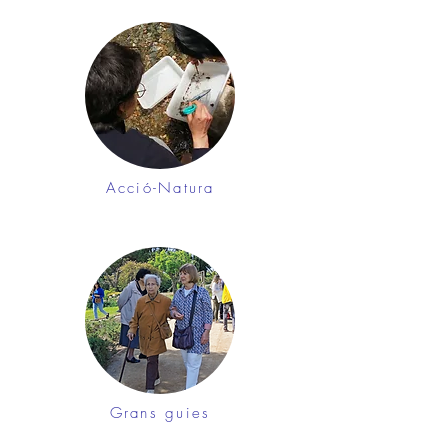
Acció-Natura
Grans guies