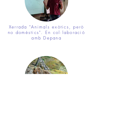
Xerrada "Animals exòtics, però
no domèstics". En col·laboració
amb Depana
Xerrada "L'ós bru, el tresor del
Pirineus". En col·laboració amb
Depana