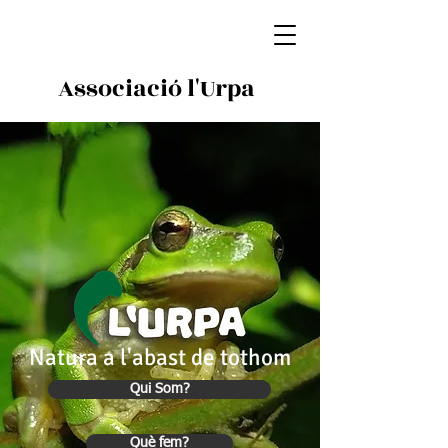
Associació l'Urpa
Natura a l'abast de tothom
Qui Som?
Què fem?